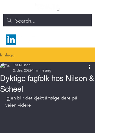
Innlegg
Tor Nilssen
2. des. 2022
1 min lesing
Dyktige fagfolk hos Nilsen &
Scheel
Igjen blir det kjekt å følge dere på 
veien videre 